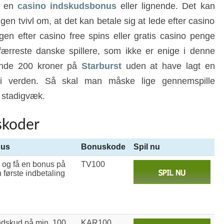
or en
casino indskudsbonus
eller lignende. Det kan
ngen tvivl om, at det kan betale sig at lede efter casino
en efter casino free spins eller gratis casino penge
færreste danske spillere, som ikke er enige i denne
 vinde 200 kroner på
Starburst
uden at have lagt en
 i verden. Så skal man måske lige gennemspille
 stadigvæk.
skoder
nus
Bonuskode
Spil nu
u og få en bonus på
TV100
n første indbetaling
indskud på min. 100
KAR100