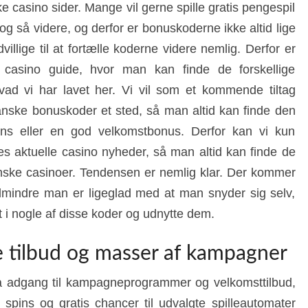
e casino sider. Mange vil gerne spille gratis pengespil
og så videre, og derfor er bonuskoderne ikke altid lige
dvillige til at fortælle koderne videre nemlig. Derfor er
 casino guide, hvor man kan finde de forskellige
vad vi har lavet her. Vi vil som et kommende tiltag
anske bonuskoder et sted, så man altid kan finde den
spins eller en god velkomstbonus. Derfor kan vi kun
res aktuelle casino nyheder, så man altid kan finde de
nske casinoer. Tendensen er nemlig klar. Der kommer
dmindre man er ligeglad med at man snyder sig selv,
at i nogle af disse koder og udnytte dem.
le tilbud og masser af kampagner
 adgang til kampagneprogrammer og velkomsttilbud,
e spins og gratis chancer til udvalgte spilleautomater