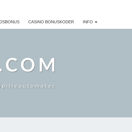
UDSBONUS
CASINO BONUSKODER
INFO
E.COM
Spilleautomater