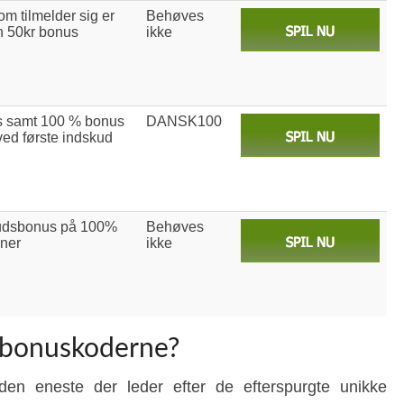
om tilmelder sig er
Behøves
 en 50kr bonus
ikke
ns samt 100 % bonus
DANSK100
 ved første indskud
udsbonus på 100%
Behøves
oner
ikke
 bonuskoderne?
den eneste der leder efter de efterspurgte unikke