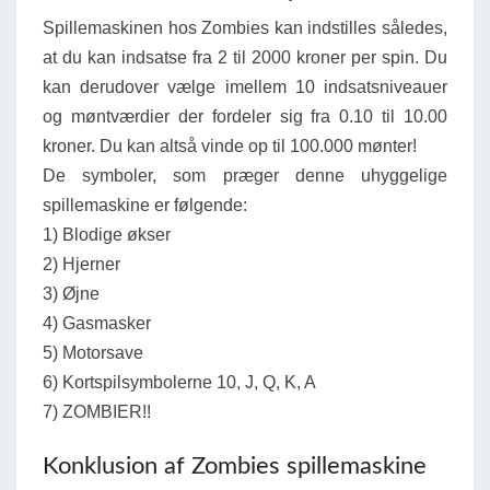
Spillemaskinen hos Zombies kan indstilles således,
at du kan indsatse fra 2 til 2000 kroner per spin. Du
kan derudover vælge imellem 10 indsatsniveauer
og møntværdier der fordeler sig fra 0.10 til 10.00
kroner. Du kan altså vinde op til 100.000 mønter!
De symboler, som præger denne uhyggelige
spillemaskine er følgende:
1) Blodige økser
2) Hjerner
3) Øjne
4) Gasmasker
5) Motorsave
6) Kortspilsymbolerne 10, J, Q, K, A
7) ZOMBIER!!
Konklusion af Zombies spillemaskine