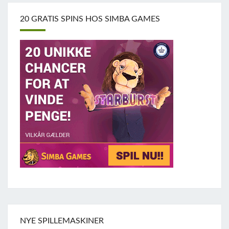
20 GRATIS SPINS HOS SIMBA GAMES
NYE SPILLEMASKINER