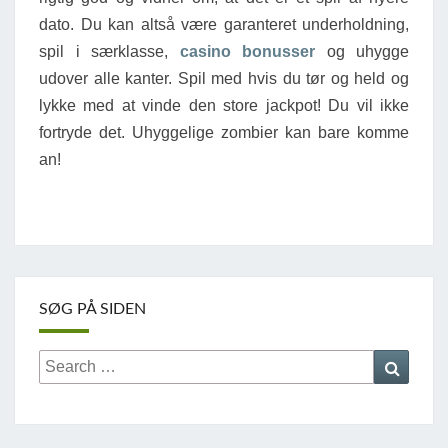
dato. Du kan altså være garanteret underholdning,
spil i særklasse,
casino bonusser
og uhygge
udover alle kanter. Spil med hvis du tør og held og
lykke med at vinde den store jackpot! Du vil ikke
fortryde det. Uhyggelige zombier kan bare komme
an!
SØG PÅ SIDEN
Search
Searc
for: